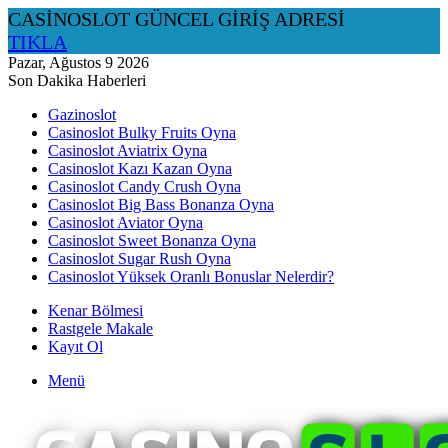
CASİNOSLOT GÜNCEL GİRİŞ ADRESİ
TIKLA
Pazar, Ağustos 9 2026
Son Dakika Haberleri
Gazinoslot
Casinoslot Bulky Fruits Oyna
Casinoslot Aviatrix Oyna
Casinoslot Kazı Kazan Oyna
Casinoslot Candy Crush Oyna
Casinoslot Big Bass Bonanza Oyna
Casinoslot Aviator Oyna
Casinoslot Sweet Bonanza Oyna
Casinoslot Sugar Rush Oyna
Casinoslot Yüksek Oranlı Bonuslar Nelerdir?
Kenar Bölmesi
Rastgele Makale
Kayıt Ol
Menü