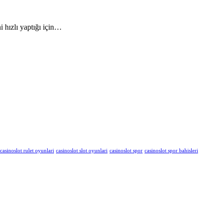
i hızlı yaptığı için…
casinoslot rulet oyunlari
casinoslot slot oyunlari
casinoslot spor
casinoslot spor bahisleri