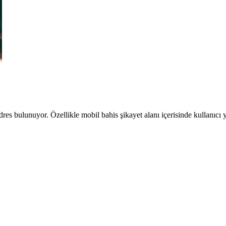
adres bulunuyor. Özellikle mobil bahis şikayet alanı içerisinde kullanı