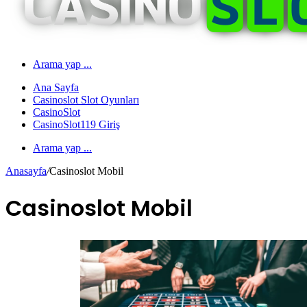
Arama yap ...
Ana Sayfa
Casinoslot Slot Oyunları
CasinoSlot
CasinoSlot119 Giriş
Arama yap ...
Anasayfa
/
Casinoslot Mobil
Casinoslot Mobil