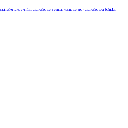
casinoslot rulet oyunlari
casinoslot slot oyunlari
casinoslot spor
casinoslot spor bahisleri