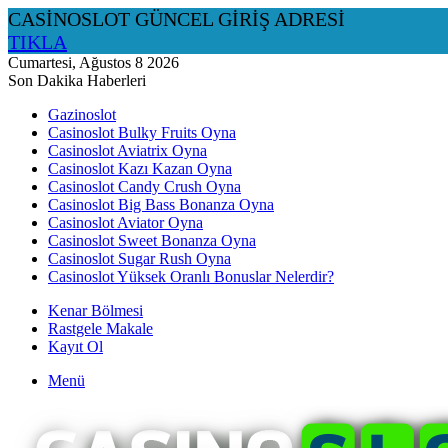
CASİNOSLOT GÜNCEL GİRİŞ ADRESİ
TIKLA
Cumartesi, Ağustos 8 2026
Son Dakika Haberleri
Gazinoslot
Casinoslot Bulky Fruits Oyna
Casinoslot Aviatrix Oyna
Casinoslot Kazı Kazan Oyna
Casinoslot Candy Crush Oyna
Casinoslot Big Bass Bonanza Oyna
Casinoslot Aviator Oyna
Casinoslot Sweet Bonanza Oyna
Casinoslot Sugar Rush Oyna
Casinoslot Yüksek Oranlı Bonuslar Nelerdir?
Kenar Bölmesi
Rastgele Makale
Kayıt Ol
Menü