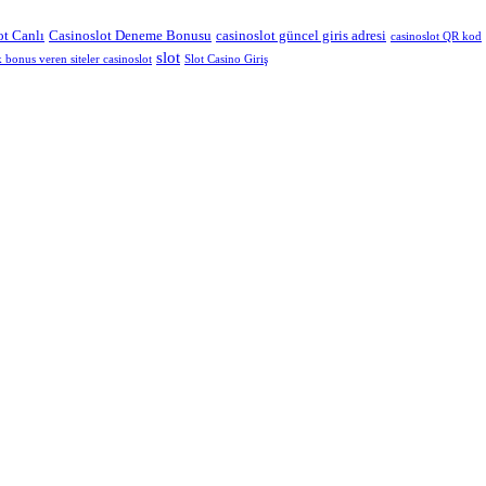
ot Canlı
Casinoslot Deneme Bonusu
casinoslot güncel giris adresi
casinoslot QR kod
slot
 bonus veren siteler casinoslot
Slot Casino Giriş