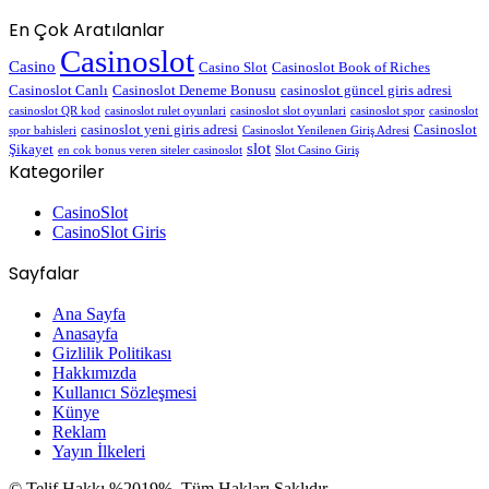
En Çok Aratılanlar
Casinoslot
Casino
Casino Slot
Casinoslot Book of Riches
Casinoslot Canlı
Casinoslot Deneme Bonusu
casinoslot güncel giris adresi
casinoslot QR kod
casinoslot rulet oyunlari
casinoslot slot oyunlari
casinoslot spor
casinoslot
casinoslot yeni giris adresi
Casinoslot
spor bahisleri
Casinoslot Yenilenen Giriş Adresi
slot
Şikayet
en cok bonus veren siteler casinoslot
Slot Casino Giriş
Kategoriler
CasinoSlot
CasinoSlot Giris
Sayfalar
Ana Sayfa
Anasayfa
Gizlilik Politikası
Hakkımızda
Kullanıcı Sözleşmesi
Künye
Reklam
Yayın İlkeleri
© Telif Hakkı %2019%, Tüm Hakları Saklıdır