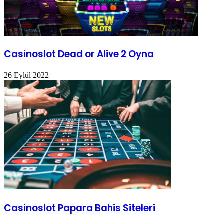
Casinoslot Dead or Alive 2 Oyna
26 Eylül 2022
Casinoslot Papara Bahis Siteleri