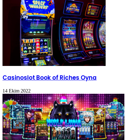
Casinoslot Book of Riches Oyna
14 Ekim 2022