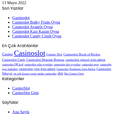
13 Mayıs 2022
Son Yazılar
Gazinoslot
Casinoslot Bulky Fruits Oyna
Casinoslot Aviatrix Oyna
Casinoslot Kazı Kazan Oyna
Casinoslot Candy Crush Oyna
En Çok Aratılanlar
Casinoslot
Casino
Casino Slot
Casinoslot Book of Riches
Casinoslot Canlı
Casinoslot Deneme Bonusu
casinoslot güncel giris adresi
casinoslot QR kod
casinoslot rulet oyunlari
casinoslot slot oyunlari
casinoslot spor
casinoslot
casinoslot yeni giris adresi
Casinoslot
spor bahisleri
Casinoslot Yenilenen Giriş Adresi
slot
Şikayet
en cok bonus veren siteler casinoslot
Slot Casino Giriş
Kategoriler
CasinoSlot
CasinoSlot Giris
Sayfalar
Ana Sayfa