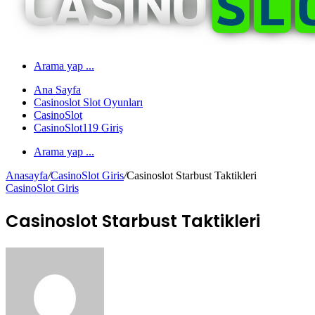
Arama yap ...
Ana Sayfa
Casinoslot Slot Oyunları
CasinoSlot
CasinoSlot119 Giriş
Arama yap ...
Anasayfa
/
CasinoSlot Giris
/
Casinoslot Starbust Taktikleri
CasinoSlot Giris
Casinoslot Starbust Taktikleri