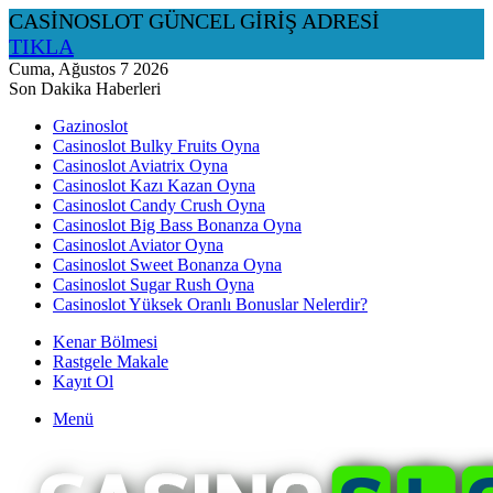
CASİNOSLOT GÜNCEL GİRİŞ ADRESİ
TIKLA
Cuma, Ağustos 7 2026
Son Dakika Haberleri
Gazinoslot
Casinoslot Bulky Fruits Oyna
Casinoslot Aviatrix Oyna
Casinoslot Kazı Kazan Oyna
Casinoslot Candy Crush Oyna
Casinoslot Big Bass Bonanza Oyna
Casinoslot Aviator Oyna
Casinoslot Sweet Bonanza Oyna
Casinoslot Sugar Rush Oyna
Casinoslot Yüksek Oranlı Bonuslar Nelerdir?
Kenar Bölmesi
Rastgele Makale
Kayıt Ol
Menü