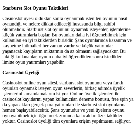
Starburst Slot Oyunu Taktikleri
Casinoslot üyesi olduktan sonra oynanmak istenilen oyunun nasıl
oynandığı ve nelere dikkat edileceği hususunda bilgi sahibi
olunmalıdır. Starburst slot oyununu oynamak isteyenler, işlemlerine
küçük yatırımlarla başlar. Bu oyunları daha iyi öğrenebilmek için
kullanılan en iyi taktiklerden birisidir. Şans oyunlarında kazanma ve
kaybetme ihtimalleri her zaman vardır ve küçük yatırımlar
yaşanacak kayıpların miktarının da az olmasını sağlayacaktır. Bu
taktiği kullananlar, oyunu daha iyi öğrendikten sonra istedikleri
limitte oyun yatırımları yapabilir.
Casinoslot Üyeliği
Casinoslot online oyun sitesi, starburst slot oyununu veya farklı
oyunları oynamak isteyen oyun severlerin, birkaç adımda üyelik
işlemlerini tamamlamalarını istiyor. Online üyelik işlemleri ile
casinoslot kayıtlarını yapan kullanıcılar, deneme bonusu, free spin ya
da yapacakları gerçek para yatırımları ile starburst slot oyunlarına
hemen başlayabilecektir. Şans oyunudur ve yeni üyelerin oyunu
oynayabilmek için öğrenmek zorunda kalacakları özel taktikler
yoktur. Casinoslot üyeliği tüm oyunlara erişim yapılmasını sağlıyor.