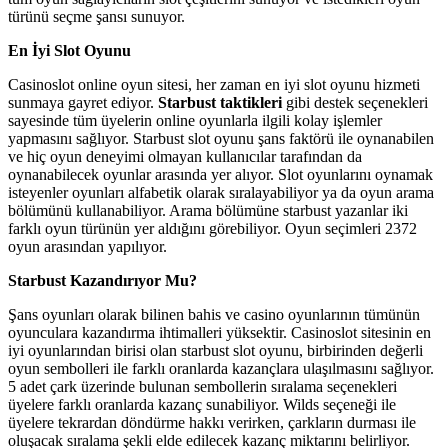
türünü seçme şansı sunuyor.
En İyi Slot Oyunu
Casinoslot online oyun sitesi, her zaman en iyi slot oyunu hizmeti
sunmaya gayret ediyor.
Starbust taktikleri
gibi destek seçenekleri
sayesinde tüm üyelerin online oyunlarla ilgili kolay işlemler
yapmasını sağlıyor. Starbust slot oyunu şans faktörü ile oynanabilen
ve hiç oyun deneyimi olmayan kullanıcılar tarafından da
oynanabilecek oyunlar arasında yer alıyor. Slot oyunlarını oynamak
isteyenler oyunları alfabetik olarak sıralayabiliyor ya da oyun arama
bölümünü kullanabiliyor. Arama bölümüne starbust yazanlar iki
farklı oyun türünün yer aldığını görebiliyor. Oyun seçimleri 2372
oyun arasından yapılıyor.
Starbust Kazandırıyor Mu?
Şans oyunları olarak bilinen bahis ve casino oyunlarının tümünün
oyunculara kazandırma ihtimalleri yüksektir. Casinoslot sitesinin en
iyi oyunlarından birisi olan starbust slot oyunu, birbirinden değerli
oyun sembolleri ile farklı oranlarda kazançlara ulaşılmasını sağlıyor.
5 adet çark üzerinde bulunan sembollerin sıralama seçenekleri
üyelere farklı oranlarda kazanç sunabiliyor. Wilds seçeneği ile
üyelere tekrardan döndürme hakkı verirken, çarkların durması ile
oluşacak sıralama şekli elde edilecek kazanç miktarını belirliyor.