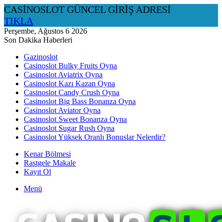
CASİNOSLOT GÜNCEL GİRİŞ ADRESİ
TIKLA
Perşembe, Ağustos 6 2026
Son Dakika Haberleri
Gazinoslot
Casinoslot Bulky Fruits Oyna
Casinoslot Aviatrix Oyna
Casinoslot Kazı Kazan Oyna
Casinoslot Candy Crush Oyna
Casinoslot Big Bass Bonanza Oyna
Casinoslot Aviator Oyna
Casinoslot Sweet Bonanza Oyna
Casinoslot Sugar Rush Oyna
Casinoslot Yüksek Oranlı Bonuslar Nelerdir?
Kenar Bölmesi
Rastgele Makale
Kayıt Ol
Menü