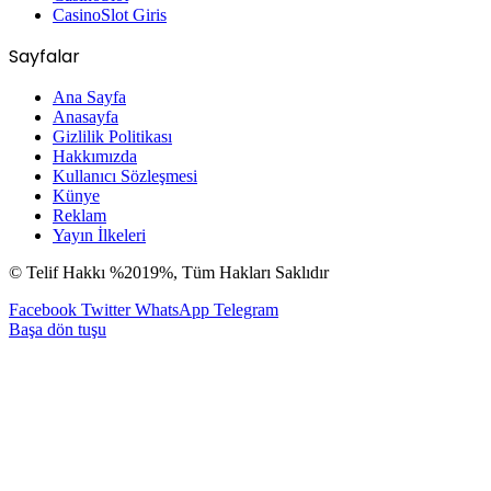
CasinoSlot Giris
Sayfalar
Ana Sayfa
Anasayfa
Gizlilik Politikası
Hakkımızda
Kullanıcı Sözleşmesi
Künye
Reklam
Yayın İlkeleri
© Telif Hakkı %2019%, Tüm Hakları Saklıdır
Facebook
Twitter
WhatsApp
Telegram
Başa dön tuşu