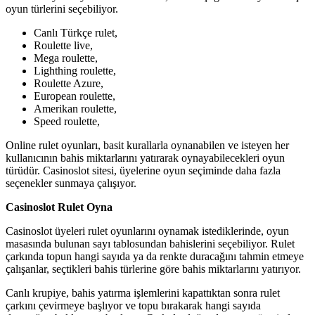
oyun türlerini seçebiliyor.
Canlı Türkçe rulet,
Roulette live,
Mega roulette,
Lighthing roulette,
Roulette Azure,
European roulette,
Amerikan roulette,
Speed roulette,
Online rulet oyunları, basit kurallarla oynanabilen ve isteyen her
kullanıcının bahis miktarlarını yatırarak oynayabilecekleri oyun
türüdür. Casinoslot sitesi, üyelerine oyun seçiminde daha fazla
seçenekler sunmaya çalışıyor.
Casinoslot Rulet Oyna
Casinoslot üyeleri rulet oyunlarını oynamak istediklerinde, oyun
masasında bulunan sayı tablosundan bahislerini seçebiliyor. Rulet
çarkında topun hangi sayıda ya da renkte duracağını tahmin etmeye
çalışanlar, seçtikleri bahis türlerine göre bahis miktarlarını yatırıyor.
Canlı krupiye, bahis yatırma işlemlerini kapattıktan sonra rulet
çarkını çevirmeye başlıyor ve topu bırakarak hangi sayıda