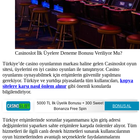
Casinoslot İlk Üyelere Deneme Bonusu Veriliyor Mu?
Türkiye’de casino oyunlarının markası haline gelen Casinoslot oyun
sitesi, üyelerini en iyi casino oyunları ile tanıştırıyor. Casino
oyunlarını oynayabilmek için erişimlerin güvenilir yapılması
gerekiyor. Türkiye ve yurtdışı piyasalarda tüm kullanıcıları,
kopya
sitelere karşı nasıl önlem alınır
gibi önemli konularda
bilgilendiriyor.
5000 TL İlk Üyelik Bonusu + 300 Sweet
BONUS AL
Bonanza Free Spin
Türkiye erişimlerinde sorunlar yaşanmaması için giriş adresi
değişimlerini yaparken sahte erişimlere karşıda önlemler alıyor. Tüm
hizmetleri ile ilgili canlı destek hizmetleri sunarak kullanıcılarının
oyun hizmetlerinden avantajlı seçeneklerle faydalanmalarını