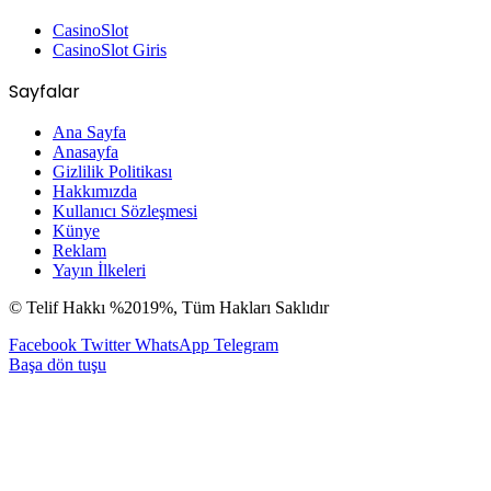
CasinoSlot
CasinoSlot Giris
Sayfalar
Ana Sayfa
Anasayfa
Gizlilik Politikası
Hakkımızda
Kullanıcı Sözleşmesi
Künye
Reklam
Yayın İlkeleri
© Telif Hakkı %2019%, Tüm Hakları Saklıdır
Facebook
Twitter
WhatsApp
Telegram
Başa dön tuşu