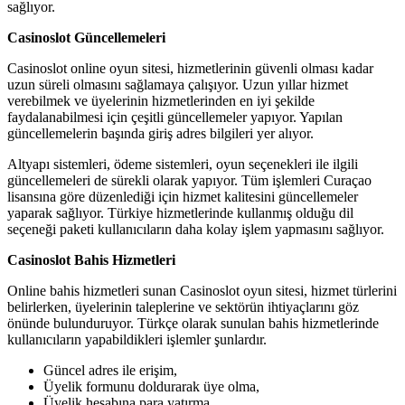
sağlıyor.
Casinoslot Güncellemeleri
Casinoslot online oyun sitesi, hizmetlerinin güvenli olması kadar
uzun süreli olmasını sağlamaya çalışıyor. Uzun yıllar hizmet
verebilmek ve üyelerinin hizmetlerinden en iyi şekilde
faydalanabilmesi için çeşitli güncellemeler yapıyor. Yapılan
güncellemelerin başında giriş adres bilgileri yer alıyor.
Altyapı sistemleri, ödeme sistemleri, oyun seçenekleri ile ilgili
güncellemeleri de sürekli olarak yapıyor. Tüm işlemleri Curaçao
lisansına göre düzenlediği için hizmet kalitesini güncellemeler
yaparak sağlıyor. Türkiye hizmetlerinde kullanmış olduğu dil
seçeneği paketi kullanıcıların daha kolay işlem yapmasını sağlıyor.
Casinoslot Bahis Hizmetleri
Online bahis hizmetleri sunan Casinoslot oyun sitesi, hizmet türlerini
belirlerken, üyelerinin taleplerine ve sektörün ihtiyaçlarını göz
önünde bulunduruyor. Türkçe olarak sunulan bahis hizmetlerinde
kullanıcıların yapabildikleri işlemler şunlardır.
Güncel adres ile erişim,
Üyelik formunu doldurarak üye olma,
Üyelik hesabına para yatırma,