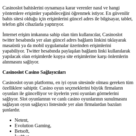
Casinoslot bahislerini oynamaya karar verenler nasıl ve hangi
yöntemlere erişimler yapabileceğini öğrenmek istiyor. En güvenilir
bahis sitesi olduğu için erişimlerini güncel adres ile bilgisayar, tablet,
telefon gibi cihazlarla yaptırıyor.
İnternet erişim imkanına sahip olan tüm kullanıcılar, Casinoslot
twitter hesabında yer alan güncel adres bağlantı linkini tıklayarak
masaüstü ya da mobil uygulamalar üzerinden erişimlerini
yapabiliyor. Twitter hesabında paylaşılan bağlantı linki kullanılarak
yapılacak olan erişimlerde kopya site erişimlerine karşı önlemlerin
alınmasını sağlıyor.
Casinoslot Casino Sağlayıcıları
Casinoslot oyun platformu, en iyi oyun sitesinde olması gereken tüm
özelliklere sahiptir. Casino oyun seçeneklerini büyük firmaların
oyunları ile güncelliyor ve üyelerin yeni oyunları görmelerini
sağlıyor. Slot oyunlarının ve canlı casino oyunlarının sunulmasını
sağlayan oyun sağlayıcı listesinde yer alan firmalardan bazıları
şunlardır.
Netent,
Evolution Gaming,
Betsoft,