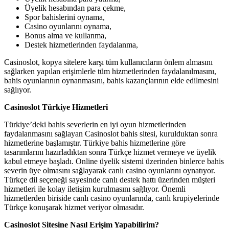
Üyelik hesabından para çekme,
Spor bahislerini oynama,
Casino oyunlarını oynama,
Bonus alma ve kullanma,
Destek hizmetlerinden faydalanma,
Casinoslot, kopya sitelere karşı tüm kullanıcıların önlem almasını
sağlarken yapılan erişimlerle tüm hizmetlerinden faydalanılmasını,
bahis oyunlarının oynanmasını, bahis kazançlarının elde edilmesini
sağlıyor.
Casinoslot Türkiye Hizmetleri
Türkiye’deki bahis severlerin en iyi oyun hizmetlerinden
faydalanmasını sağlayan Casinoslot bahis sitesi, kurulduktan sonra
hizmetlerine başlamıştır. Türkiye bahis hizmetlerine göre
tasarımlarını hazırladıktan sonra Türkçe hizmet vermeye ve üyelik
kabul etmeye başladı. Online üyelik sistemi üzerinden binlerce bahis
severin üye olmasını sağlayarak canlı casino oyunlarını oynatıyor.
Türkçe dil seçeneği sayesinde canlı destek hattı üzerinden müşteri
hizmetleri ile kolay iletişim kurulmasını sağlıyor. Önemli
hizmetlerden biriside canlı casino oyunlarında, canlı krupiyelerinde
Türkçe konuşarak hizmet veriyor olmasıdır.
Casinoslot Sitesine Nasıl Erişim Yapabilirim?