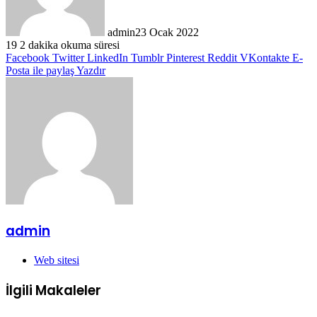
admin
23 Ocak 2022
19
2 dakika okuma süresi
Facebook
Twitter
LinkedIn
Tumblr
Pinterest
Reddit
VKontakte
E-
Posta ile paylaş
Yazdır
admin
Web sitesi
İlgili Makaleler