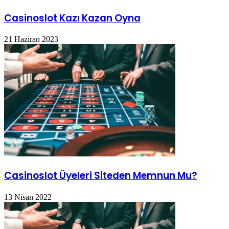
Casinoslot Kazı Kazan Oyna
21 Haziran 2023
Casinoslot Üyeleri Siteden Memnun Mu?
13 Nisan 2022