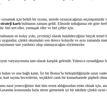
.
 oynamak için belirli bir oyunu, nerede oynayacağınızı seçmişsinizdir 
strateji
kartı
bulmanın zamanı geldi. Elinizde tuttuğunuz ele göre herha
 biri sert eller, yumuşak eller ve biri çiftler için.
bulmanın en kolay yolu, çevrimiçi olarak bulabileceğiniz birçok temel b
çok uygundur, çünkü okumaları son derece kolaydır ve aynı zamanda matem
t saymanın size yardımcı olup olamayacağını söylemezler.
oyun varyasyonuna tam olarak karşılık gelendir. Yalnızca oynadığınız be
ı bulun ve ona bağlı kalın. İyi bir Bonus’la birleştirdiğinizde uzun vaded
art sayma becerilerini, seçtikleri canlı bir kumarhanede şüpheli olmaya
unu nasıl yeneceğinize dair tüm resmi aldığınızdan emin olmak için, anal
 Kazanma konusunda fazla strese girmemek iyi bir taktiktir çünkü oyun 