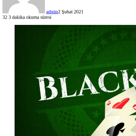
admin
2 Şubat 2021
32
3 dakika okuma süresi