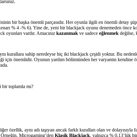
larsınız.
isinin bir başka önemli parçasıdır. Her oyunla ilgili en önemli detay ş
kenarı % 4 -% 6). Yine de, yeni bir blackjack oyunu denemeden önce ko
jack oyunları vardır. Amacınız
kazanmak
ve sadece
eğlenmek
değilse, 
ı kurallara sahip neredeyse hiç iki blackjack çeşidi yoktur. Bu nedenle,
ediği için önemlidir. Oyunun yardım bölümünden her varyantın kendine özg
rada.
i bir toplamla mı?
iğer özellik, aynı adı taşıyan ancak farklı kuralları olan ve dolayısıyla 
dır. Örneğin, Microgaming’den
Klasik Blackjack
, yalnızca % 0,13’lük bir