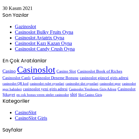
30 Kasım 2021
Son Yazılar
Gazinoslot
Casinoslot Bulky Fruits Oyna
Casinoslot Aviatrix Oyna
Casinoslot Kazı Kazan Oyna
Casinoslot Candy Crush Oyna
En Çok Aratılanlar
Casinoslot
Casino
Casino Slot
Casinoslot Book of Riches
Casinoslot Canlı
Casinoslot Deneme Bonusu
casinoslot güncel giris adresi
casinoslot QR kod
casinoslot rulet oyunlari
casinoslot slot oyunlari
casinoslot spor
casinoslot
casinoslot yeni giris adresi
Casinoslot
spor bahisleri
Casinoslot Yenilenen Giriş Adresi
slot
Şikayet
en cok bonus veren siteler casinoslot
Slot Casino Giriş
Kategoriler
CasinoSlot
CasinoSlot Giris
Sayfalar