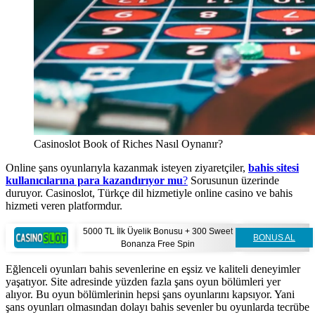
Casinoslot Book of Riches Nasıl Oynanır?
Online şans oyunlarıyla kazanmak isteyen ziyaretçiler,
bahis sitesi
kullanıcılarına para kazandırıyor mu
?
Sorusunun üzerinde
duruyor. Casinoslot, Türkçe dil hizmetiyle online casino ve bahis
hizmeti veren platformdur.
5000 TL İlk Üyelik Bonusu + 300 Sweet
BONUS AL
Bonanza Free Spin
Eğlenceli oyunları bahis sevenlerine en eşsiz ve kaliteli deneyimler
yaşatıyor. Site adresinde yüzden fazla şans oyun bölümleri yer
alıyor. Bu oyun bölümlerinin hepsi şans oyunlarını kapsıyor. Yani
şans oyunları olmasından dolayı bahis sevenler bu oyunlarda tecrübe