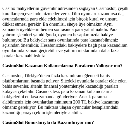
Casino faaliyetlerini güvenilir adresinden sağlayan Casinoslot, çeşitli
kurallar çerçevesinde hizmetler verir. Tüm oyunları kazandırsa da,
oyuncularında para elde edebilmesi için birçok kural ve unsura
dikkat etmesi gerekir. En önemlisi, siteye üye olmaktır. Aynı
zamanda üyeliklerin hemen sonrasında para yatırılmalıdır. Para
yatırım işlemleri yapıldığında, oyuncu hesaplarınızda bakiye
bulunuyor. Bu bakiyeler şans oyunlarında para kazanabilmeniz
açısından önemlidir. Hesabınızdaki bakiyelere bağlı para kazandıran
oyunlarında zaman geçirebilir ve yatırım miktarından daha fazla
paralar kazanabilirsiniz.
CasinoSlot Kazanan Kullanıcılarına Paralarını Yolluyor mu?
Casinoslot, Türkiye’de en fazla kazandıran eğlenceli bahis
platformlarının başında geliyor. Sitedeki oyunlarla paralar elde eden
bahis sevenler, sitenin finansal yöntemleriyle kazandığı paraları
kolayca çekebilir. Casino sitesi, para kazanan kullanıcılarına
bakiyelerini en kısa zamanda gönderiyor. Ancak paranızı
alabilmeniz için oyunlardan minimum 200 TL bakiye kazanmış
olmanız gerekiyor. Bu miktara ulaşan oyuncular hesaplarındaki
kazandığı parayı çekim işlemleriyle alabilir.
CasinoSlot Bonuslarıyla da Kazandırıyor mu?