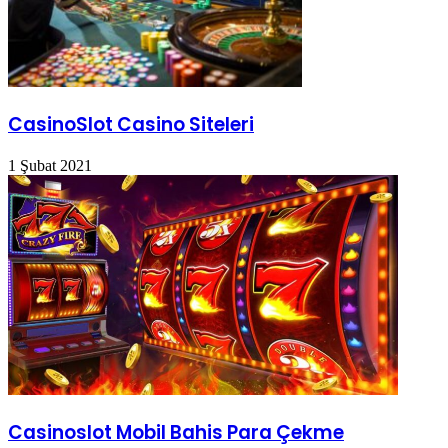
CasinoSlot Casino Siteleri
1 Şubat 2021
Casinoslot Mobil Bahis Para Çekme