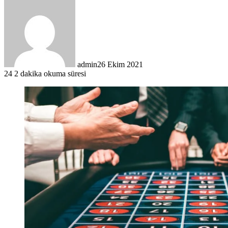
admin
26 Ekim 2021
24
2 dakika okuma süresi