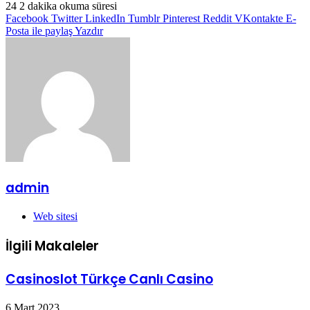
24
2 dakika okuma süresi
Facebook
Twitter
LinkedIn
Tumblr
Pinterest
Reddit
VKontakte
E-
Posta ile paylaş
Yazdır
admin
Web sitesi
İlgili Makaleler
Casinoslot Türkçe Canlı Casino
6 Mart 2023