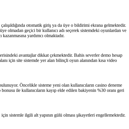
çalışıldığında otomatik giriş ya da üye o bildirimi ekrana gelmektedir.
r üye olmadan geçici bir kullanıcı adı seçerek sistemdeki oyunlardan ve
cı kazanmasına yardımcı olmaktadır.
erisindeki avantajlar dikkat çekmektedir. Bahis severler demo hesap
nı için site sistemde yer alan bilinçli oyun alanından kısa video
 bulunuyor. Öncelikle sisteme yeni olan kullanıcıların casino deneme
onusu ile kullanıcıların kayıp elde edilen bakiyenin %30 oranı geri
a
için sistemle ilgili alt yapının gülü olması şikayetleri engellemektedir.