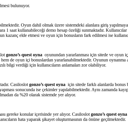
ilmesi bulunuyor.
bilmektedir. Oyun dahil olmak üzere sistemdeki alanlara giriş yapılmaya 
ılara 1 saat kullanabileceği demo hesap özeliği sunmaktadır. Kullanıcıla
 kazanç elde etmesi ve oyun için bonusların fark edilmesi ise kullanı
slot
gonzo’s quest oyna
oyunundan yararlanması için sitede ve oyun iç
ite hem de oyun içi bonuslardan yararlanabilmektedir. Oyunun oynanma ala
ı bilgi verdiği için kullanıcıların anlamaları zor olabiliyor.
tadır. Casiloslot
gonzo’s quest oyna
için sitede farklı alanlarda bonus
apması sonucunda ise çekimler yapılabilmektedir. Aynı zamanda kayıp b
 olmadan da %20 olarak sistemde yer alıyor.
ması gereke konular içerisinde yer alıyor. Casiloslot
gonzo’s quest oyn
anıcıların hata yaparak şikayet oluşturmasının da önüne geçilmektedir.