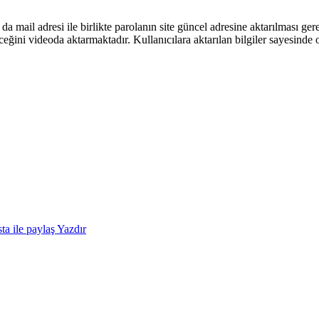
a da mail adresi ile birlikte parolanın site güncel adresine aktarılması 
eğini videoda aktarmaktadır. Kullanıcılara aktarılan bilgiler sayesinde 
ta ile paylaş
Yazdır