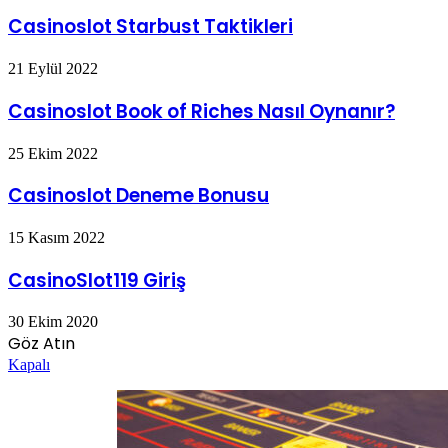
Casinoslot Starbust Taktikleri
21 Eylül 2022
Casinoslot Book of Riches Nasıl Oynanır?
25 Ekim 2022
Casinoslot Deneme Bonusu
15 Kasım 2022
CasinoSlot119 Giriş
30 Ekim 2020
Göz Atın
Kapalı