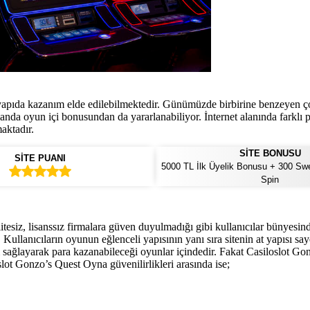
ir yapıda kazanım elde edilebilmektedir. Günümüzde birbirine benzeyen 
manda oyun içi bonusundan da yararlanabiliyor. İnternet alanında farklı 
aktadır.
SİTE BONUSU
SİTE PUANI
5000 TL İlk Üyelik Bonusu + 300 Sw
Spin
itesiz, lisanssız firmalara güven duyulmadığı gibi kullanıcılar bünyesi
Kullanıcıların oyunun eğlenceli yapısının yanı sıra sitenin at yapısı sa
 sağlayarak para kazanabileceği oyunlar içindedir. Fakat Casiloslot Gon
slot Gonzo’s Quest Oyna güvenilirlikleri arasında ise;