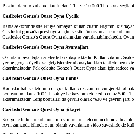
Bas tutarlarının kullanıcı tarafından 1 TL ve 10.000 TL olarak seçileb
Casiloslot Gonzo’s Quest Oyna Üyelik
Bahis sektöründe siteler üye olmayan kullanıcıların erişimini kısıtlaya
Casiloslot
gonzo’s quest oyna
için ise site tüm oyunlar için kullanıc
Casiloslot Gonzo’s Quest Oyna alanından yararlanabilmektedir. Oyunun
Casiloslot Gonzo’s Quest Oyna Avantajları
Oyunların avantajları sitelerde farklılaşmaktadır. Kullanıcıların Casilo
yerine gerçek üyelik ve giriş işlemlerini onayladıkları taktirde hem s
aktarılmaktadır. Pek çok site Gonzo’s Quest Oyna alanı için sadece yazıl
Casiloslot Gonzo’s Quest Oyna Bonus
Bonuslar bahis sitelerinin en çok kullanıcı kazanımı için gerekli olmak
bonusunun alarak 100 TL bakiye ile kazanım elde edip en az 500 TL y
aktarılmaktadır. Giriş bonusları da çevrili olarak %30 ve çevrim şartı
Casiloslot Gonzo’s Quest Oyna Şikayet
Şikayette bulunan kullanıcıların yorumları sitelerin inceleme altına al
Aynı zamanda bilinçli oyun olarak yayınlanan video sayesinde de kull